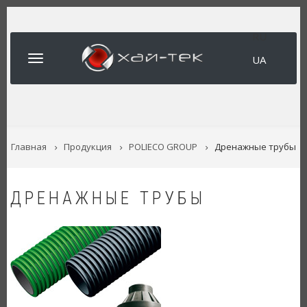
Перейти
к
RU
основному
содержанию
UA
СТРОКА
Главная
Продукция
POLIECO GROUP
Дренажные трубы
НАВИГАЦИИ
ДРЕНАЖНЫЕ ТРУБЫ