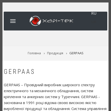
Перейти
до
RU
основного
вмісту
UA
РЯДОК
Головна
Продукція
GERPAAS
НАВІҐАЦІЇ
GERPAAS
GERPAAS – Провідний виробник широкого спектру
електричного та механічного обладнання, систем
кріплення та анкерних систем у Туреччині. GERPAAS -
заснована в 1991 році відома своєю високою якістю
виробленої продукції та обладнання. Система управління