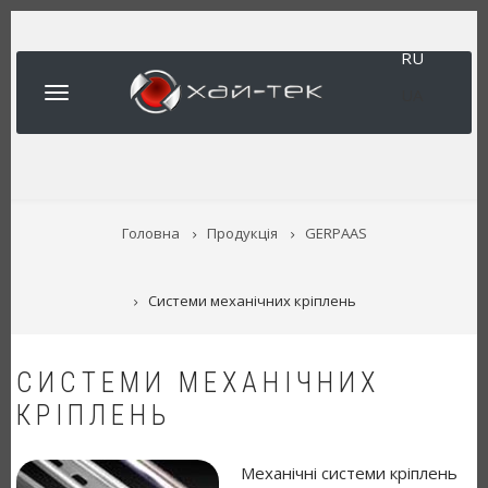
Перейти
до
RU
основного
вмісту
UA
РЯДОК
Головна
Продукція
GERPAAS
НАВІҐАЦІЇ
Системи механічних кріплень
СИСТЕМИ МЕХАНІЧНИХ
КРІПЛЕНЬ
Механічні системи кріплень